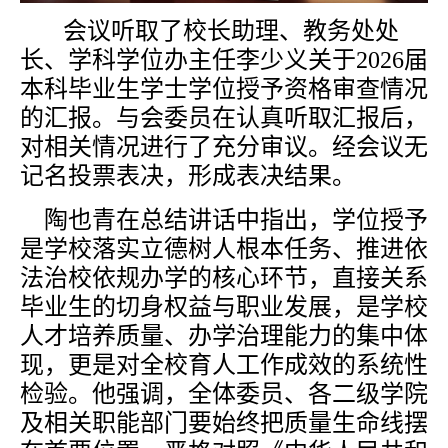
会议听取了
校长助理、
教务处处
长、
学科学位办主任李少义
关于
202
6
届
本科
毕业生学士学位授予资格
审查情况
的汇报。
与会委员在认真听取汇报后，
对相关情况进行了充分审议。经会议无
记名投票表决，形成表决结果。
陶也青在总结讲话中指出，学位授予
是学校落实立德树人根本任务、推进依
法治校依规办学的核心环节，直接关系
毕业生的切身权益与职业发展，是学校
人才培养质量、办学治理能力的集中体
现，更是对全校育人工作成效的系统性
检验。他强调，全体委员、各
二级
学院
及相关职能部门要始终把质量生命线摆