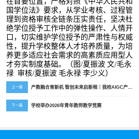
在首要位置，严格对照《中华人民共和
国学位法》要求，从学业考核、过程管
理到资格审核全链条压实责任，坚决杜
绝学位授予工作中的弹性操作、人情开
口，切实维护学位授予的严肃性与权威
性，
提升
学校整体人才培养质量
，
为培
养更多适应社会需求的高素质应用型人
才夯实制度基础。
（
图
/夏振波 文/毛永
禄 审核/夏振波 毛永禄 李少义
）
产教融合育新机 智创未来启新程｜我校AIGC产业学院正式开班
上一篇
学校举办2026年青年教师教学竞赛
下一篇