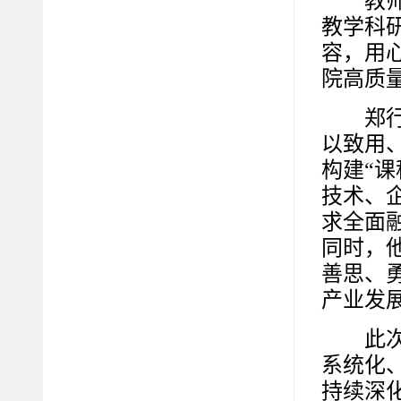
教
教学科
容，用
院高质
郑
以致用
构建“
技术、
求全面
同时，
善思、
产业发展
此
系统化
持续深