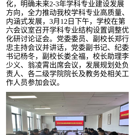
化，
明确未来
2-3年学科专业建设发展
方向，
全力推动我校学科专业高质量
、
内涵式
发展，
3月
12
日下午，学校
在第
六会议室
召开学科专业结构设置调整优
化
研讨论证会
。党委委员、副校长郑行
忠主持会议并讲话
，
党委副书记、纪委
书记杨冬，副校长娄全福，校长助理李
少义、翁凌霄出席会议
，
发展规划处
负
责人
、
各二级学院院长
及
教务处
相关工
作人员参加会议。