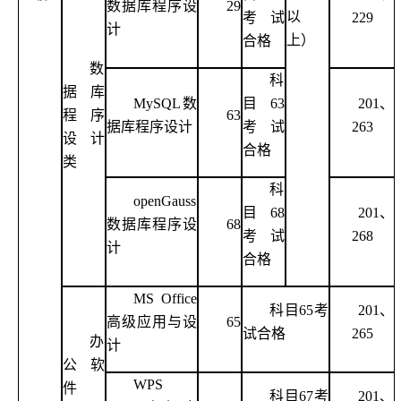
数据库程序设
29
以
考试
229
计
上）
合格
数
科
据库
MySQL数
目
63
201、
程序
63
据库程序设计
考试
263
设计
合格
类
科
openGauss
目
68
201、
数据库程序设
68
考试
268
计
合格
MS Office
科目
65考
201、
高级应用与设
65
试合格
265
办
计
公软
WPS
件
科目
67考
201、