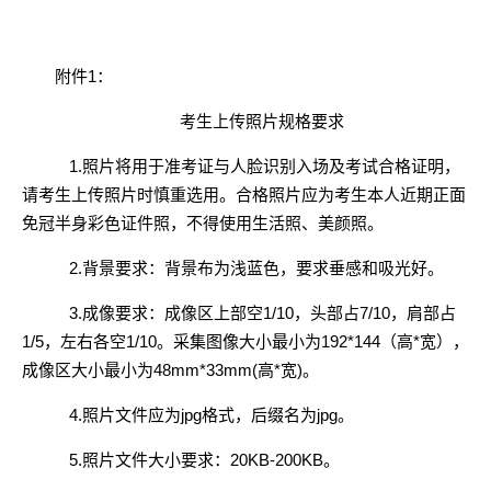
附件
1
：
考生上传照片规格要求
1.照片将用于准考证与人脸识别入场及考试合格证明，
请考生上传照片时慎重选用。合格照片应为考生本人近期正面
免冠半身彩色证件照，不得使用生活照、美颜照。
2.背景要求：背景布为浅蓝色，要求垂感和吸光好。
3.成像要求：成像区上部空1/10，头部占7/10，肩部占
1/5，左右各空1/10。采集图像大小最小为192*144（高*宽），
成像区大小最小为48mm*33mm(高*宽)。
4.照片文件应为jpg格式，后缀名为jpg。
5.照片文件大小要求：20KB-200KB。