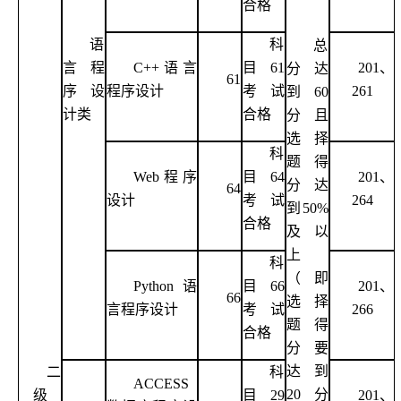
合格
语
科
总
言程
C++语言
目
61
201、
分达
61
序设
程序设计
考试
261
到
60
计类
合格
分且
选择
科
题得
Web程序
目
64
201、
分达
64
设计
考试
264
到50%
合格
及以
上
科
（即
Python语
目
66
201、
66
选择
言程序设计
考试
266
题得
合格
分要
达到
二
科
ACCESS
20分
级
目
29
201、