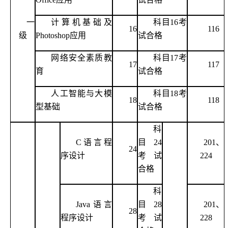
一
计算机基础及
科目
16考
16
116
级
Photoshop应用
试合格
网络安全素质教
科目
17考
17
117
育
试合格
人工智能与大模
科目
18考
18
118
型基础
试合格
科
C语言程
目
24
201、
24
序设计
考试
224
合格
科
Java语言
目
28
201、
28
程序设计
考试
228