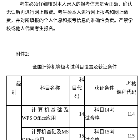
考生必须仔细核对本人录入的报考信息是否正确，确认
无误后再进行网上缴费。考生须本人进行网上报名和网上缴
费，并对所填报的个人信息和报考信息的准确性负责。严禁学
校或他人代替考生报名。
附件
2
：
全国计算机等级考试科目设置及获证条件
科
级
考核
科目名称
目代
获证条件
别
课程代码
码
计算机基础及
科目
14考
14
114
WPS Office应用
试合格
计算机基础及
MS
科目
15考
15
115
Office应用
试合格